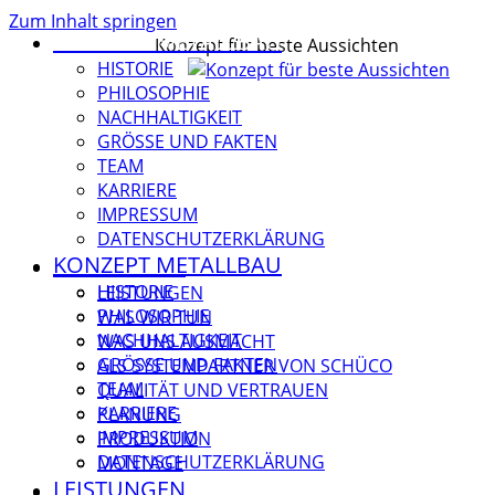
Zum Inhalt springen
KONZEPT METALLBAU
Konzept für beste Aussichten
HISTORIE
PHILOSOPHIE
NACHHALTIGKEIT
GRÖSSE UND FAKTEN
TEAM
KARRIERE
IMPRESSUM
DATENSCHUTZERKLÄRUNG
KONZEPT METALLBAU
LEISTUNGEN
HISTORIE
LEISTUNGEN
PHILOSOPHIE
WAS WIR TUN
NACHHALTIGKEIT
WAS UNS AUSMACHT
GRÖSSE UND FAKTEN
ALS SYSTEMPARTNER VON SCHÜCO
TEAM
QUALITÄT UND VERTRAUEN
KARRIERE
PLANUNG
IMPRESSUM
PRODUKTION
DATENSCHUTZERKLÄRUNG
MONTAGE
LEISTUNGEN
REFERENZEN