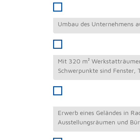
1964
Erste Vergrößerungen
Umbau des Unternehmens auf
1969
Metallbau Erweiterung
Mit 320 m² Werkstatträumen 
Schwerpunkte sind Fenster, 
1972
Neues Firmengebäude
Erwerb eines Geländes in Ra
Ausstellungsräumen und Bür