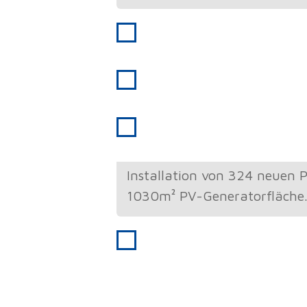
2023
60-jähriges Firmenjub
2024
Anbau Scheddach als La
2024
Erweiterung der Solara
Installation von 324 neuen 
1030m² PV-Generatorfläche. 
2024
20-jähriges Firmenjub