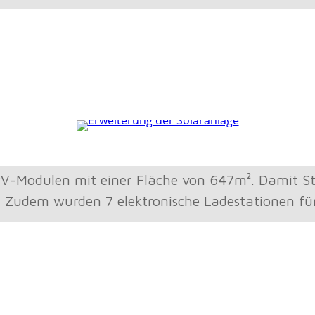
iläum
gerplatz und Parkplatz
nlage
PV-Modulen mit einer Fläche von 647m². Damit St
Zudem wurden 7 elektronische Ladestationen für 
iläum Firma WIR