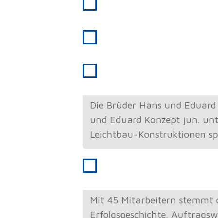
1973
Übergang zum reinen M
1988
25-jähriges Firmenjubi
1995
Firmenübergabe
Die Brüder Hans und Eduard
und Eduard Konzept jun. un
Leichtbau-Konstruktionen spez
2001
Lago Konstanz
Mit 45 Mitarbeitern stemmt 
Erfolgsgeschichte. Auftragsw