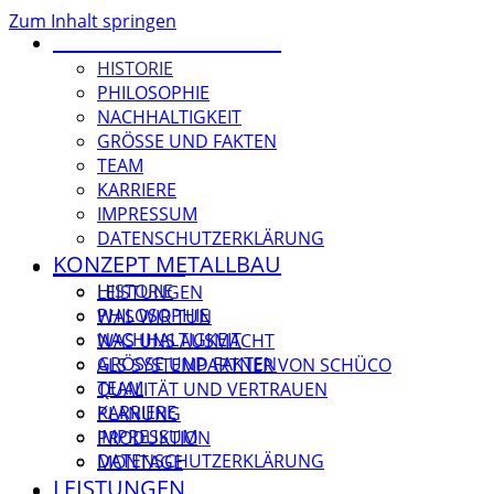
Zum Inhalt springen
KONZEPT METALLBAU
HISTORIE
PHILOSOPHIE
NACHHALTIGKEIT
GRÖSSE UND FAKTEN
TEAM
KARRIERE
IMPRESSUM
DATENSCHUTZERKLÄRUNG
KONZEPT METALLBAU
LEISTUNGEN
HISTORIE
LEISTUNGEN
PHILOSOPHIE
WAS WIR TUN
NACHHALTIGKEIT
WAS UNS AUSMACHT
GRÖSSE UND FAKTEN
ALS SYSTEMPARTNER VON SCHÜCO
TEAM
QUALITÄT UND VERTRAUEN
KARRIERE
PLANUNG
IMPRESSUM
PRODUKTION
DATENSCHUTZERKLÄRUNG
MONTAGE
LEISTUNGEN
REFERENZEN