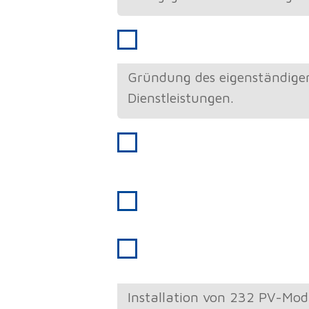
2004
Gründung Firma W-I-R
Gründung des eigenständigen
Dienstleistungen.
2013
50-jähriges Firmenjub
2014
10-jähriges Jubiläum 
2017
Solaranlage
Installation von 232 PV-Mo