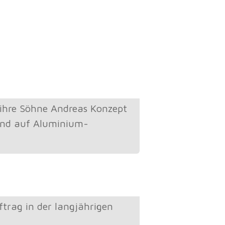
ihre Söhne Andreas Konzept
end auf Aluminium-
trag in der langjährigen