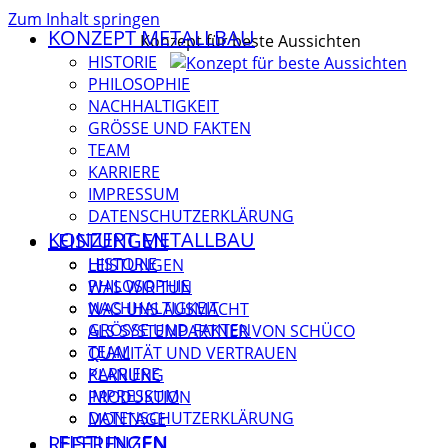
Zum Inhalt springen
KONZEPT METALLBAU
Konzept für beste Aussichten
HISTORIE
PHILOSOPHIE
NACHHALTIGKEIT
GRÖSSE UND FAKTEN
TEAM
KARRIERE
IMPRESSUM
DATENSCHUTZERKLÄRUNG
KONZEPT METALLBAU
LEISTUNGEN
HISTORIE
LEISTUNGEN
PHILOSOPHIE
WAS WIR TUN
NACHHALTIGKEIT
WAS UNS AUSMACHT
GRÖSSE UND FAKTEN
ALS SYSTEMPARTNER VON SCHÜCO
TEAM
QUALITÄT UND VERTRAUEN
KARRIERE
PLANUNG
IMPRESSUM
PRODUKTION
DATENSCHUTZERKLÄRUNG
MONTAGE
LEISTUNGEN
REFERENZEN